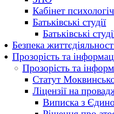
Кабінет психологі
Батьківські студії
Батьківські студ
Безпека життєдіяльност
Прозорість та інформац
Прозорість та інформ
Статут Моквинсько
Ліцензії на провад
Виписка з Єдино
Рішення про ате