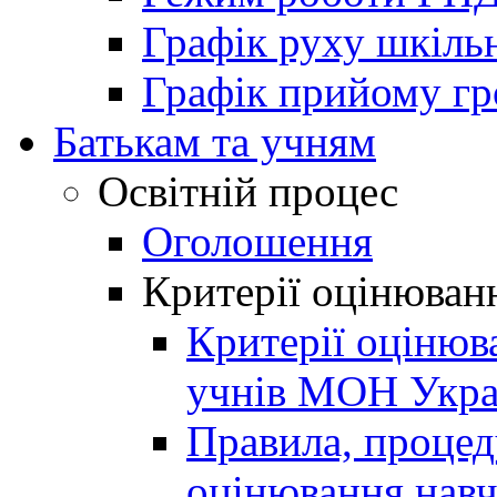
Графік руху шкіль
Графік прийому г
Батькам та учням
Освітній процес
Оголошення
Критерії оцінюван
Критерії оцінюв
учнів МОН Укра
Правила, процеду
оцінювання навч