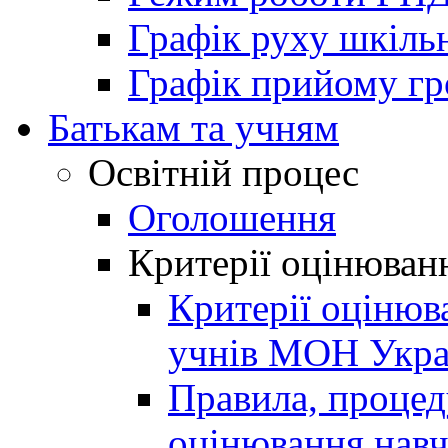
Графік руху шкіль
Графік прийому г
Батькам та учням
Освітній процес
Оголошення
Критерії оцінюван
Критерії оцінюв
учнів МОН Укра
Правила, процеду
оцінювання навч