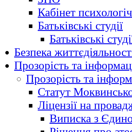
Кабінет психологі
Батьківські студії
Батьківські студ
Безпека життєдіяльност
Прозорість та інформац
Прозорість та інформ
Статут Моквинсько
Ліцензії на провад
Виписка з Єдино
Рішення про ате