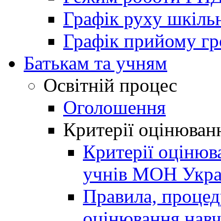
Графік руху шкіль
Графік прийому г
Батькам та учням
Освітній процес
Оголошення
Критерії оцінюван
Критерії оцінюв
учнів МОН Укра
Правила, процеду
оцінювання навч