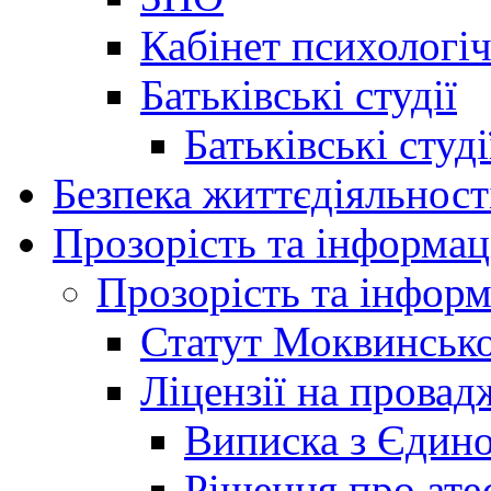
Кабінет психологі
Батьківські студії
Батьківські студ
Безпека життєдіяльност
Прозорість та інформац
Прозорість та інформ
Статут Моквинсько
Ліцензії на провад
Виписка з Єдино
Рішення про ате