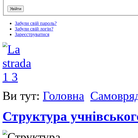
Забули свій пароль?
Забули свій логін?
Зареєструватися
Ви тут:
Головна
Cамовря
Структура учнівськог