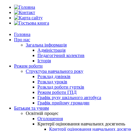
Головна
Про нас
Загальна інформація
Адміністрація
Педагогічний колектив
Історія
Режим роботи
Структура навчального року
Розклад дзвінків
Розклад уроків
Розклад роботи гуртків
Режим роботи ГПД
Графік руху шкільного автобуса
Графік прийому громадян
Батькам та учням
Освітній процес
Оголошення
Критерії оцінювання навчальних досягнень
Критерії оцінювання навчальних досяг