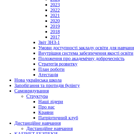
2023
2022
2021
2020
2019
2018
2017
Звіт ЗНЗ-1
Умови доступності закладу освіти для навчан
Внутрішня система забезпечення якості освіти
Положення про академічну доброчесність
Стратегія розвитку
План роботи
Атестація
Нова українська школа
Запобігання та протидія булінгу
Cамоврядування
Структура
Наші лідери
Про нас
Краяни
Патріотичний клуб
Дистанційне навчання
Дистанційне навчання
КАБІНЕТ БЕЗПЕКИ