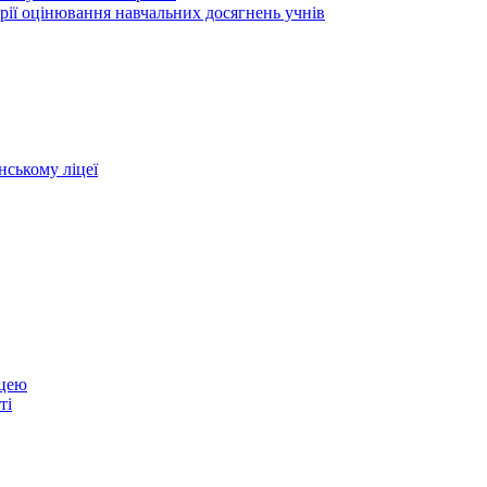
рії оцінювання навчальних досягнень учнів
нському ліцеї
іцею
ті