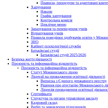
Правила, процедури та адаптовані крите
Харчування
Накази
Графік харчування
Контрольна комісія
Циклічне меню
Зарахування та переведення учнів
Відрахування учнів
Правила поведінки здобувачів освіти у Мокви
ЗНО
Кабінет психологічної служби
Батьківські студії
Батьківські студії 2025/2026
Безпека життєдіяльності
Прозорість та інформаційна відкритість
Прозорість та інформаційна відкритість
Статут Моквинського ліцею
Ліцензії на провадження освітньої діяльності
Виписка з Єдиного державного реєстру
Рішення про атестацію Моквинського л
Ліцензія провадження освітньої діяльнос
Сертифікати
Структура та органи управління закладу
Кадровий склад
Вибір та замовлення підручників