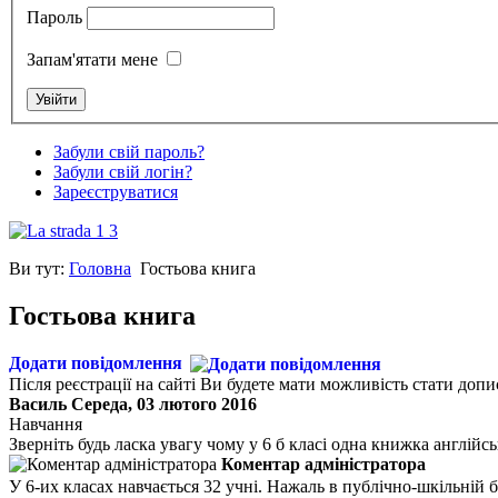
Пароль
Запам'ятати мене
Забули свій пароль?
Забули свій логін?
Зареєструватися
Ви тут:
Головна
Гостьова книга
Гостьова книга
Додати повідомлення
Після реєстрації на сайті Ви будете мати можливість стати допи
Василь
Середа, 03 лютого 2016
Навчання
Звернiть будь ласка увагу чому у 6 б класi одна книжка англiйсь
Коментар адміністратора
У 6-их класах навчається 32 учні. Нажаль в публічно-шкільній б