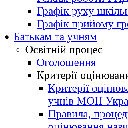
Графік руху шкіль
Графік прийому г
Батькам та учням
Освітній процес
Оголошення
Критерії оцінюван
Критерії оцінюв
учнів МОН Укра
Правила, процеду
оцінювання навч