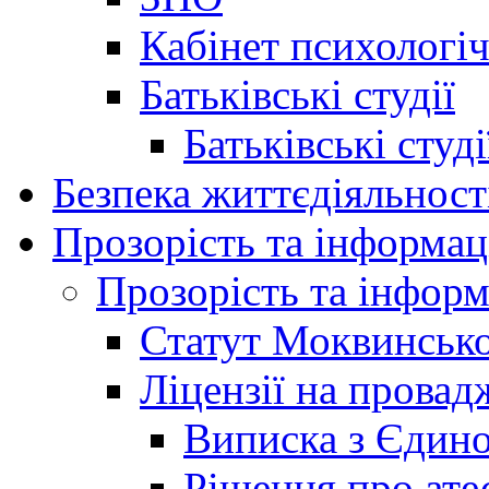
Кабінет психологі
Батьківські студії
Батьківські студ
Безпека життєдіяльност
Прозорість та інформац
Прозорість та інформ
Статут Моквинсько
Ліцензії на провад
Виписка з Єдино
Рішення про ате