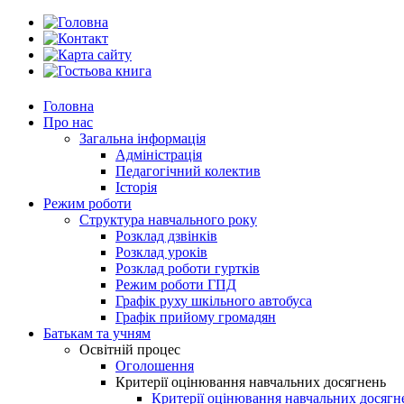
Головна
Про нас
Загальна інформація
Адміністрація
Педагогічний колектив
Історія
Режим роботи
Структура навчального року
Розклад дзвінків
Розклад уроків
Розклад роботи гуртків
Режим роботи ГПД
Графік руху шкільного автобуса
Графік прийому громадян
Батькам та учням
Освітній процес
Оголошення
Критерії оцінювання навчальних досягнень
Критерії оцінювання навчальних досяг