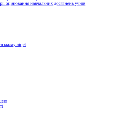
рії оцінювання навчальних досягнень учнів
нському ліцеї
іцею
ті