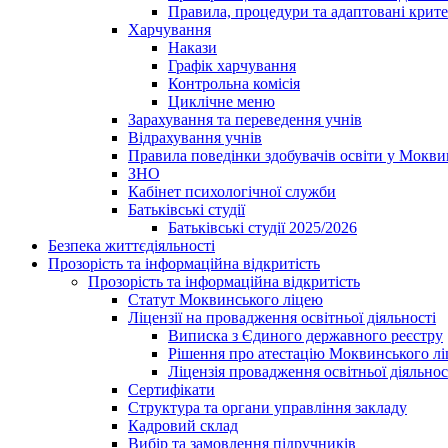
Правила, процедури та адаптовані крите
Харчування
Накази
Графік харчування
Контрольна комісія
Циклічне меню
Зарахування та переведення учнів
Відрахування учнів
Правила поведінки здобувачів освіти у Мокви
ЗНО
Кабінет психологічної служби
Батьківські студії
Батьківські студії 2025/2026
Безпека життєдіяльності
Прозорість та інформаційна відкритість
Прозорість та інформаційна відкритість
Статут Моквинського ліцею
Ліцензії на провадження освітньої діяльності
Виписка з Єдиного державного реєстру
Рішення про атестацію Моквинського л
Ліцензія провадження освітньої діяльнос
Сертифікати
Структура та органи управління закладу
Кадровий склад
Вибір та замовлення підручників