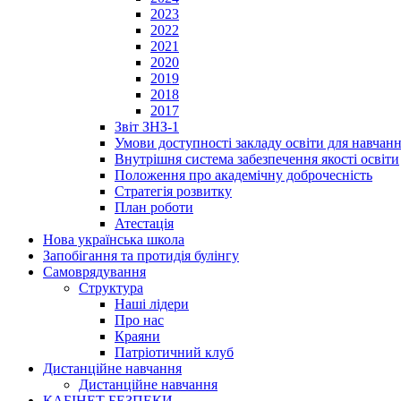
2023
2022
2021
2020
2019
2018
2017
Звіт ЗНЗ-1
Умови доступності закладу освіти для навчан
Внутрішня система забезпечення якості освіти
Положення про академічну доброчесність
Стратегія розвитку
План роботи
Атестація
Нова українська школа
Запобігання та протидія булінгу
Cамоврядування
Структура
Наші лідери
Про нас
Краяни
Патріотичний клуб
Дистанційне навчання
Дистанційне навчання
КАБІНЕТ БЕЗПЕКИ