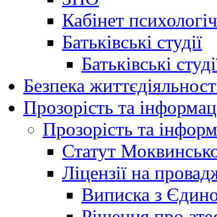
Кабінет психологі
Батьківські студії
Батьківські студ
Безпека життєдіяльност
Прозорість та інформац
Прозорість та інформ
Статут Моквинсько
Ліцензії на провад
Виписка з Єдино
Рішення про ате