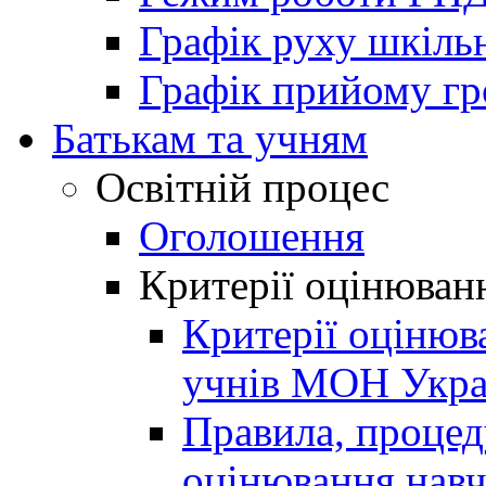
Графік руху шкіль
Графік прийому г
Батькам та учням
Освітній процес
Оголошення
Критерії оцінюван
Критерії оцінюв
учнів МОН Укра
Правила, процеду
оцінювання навч