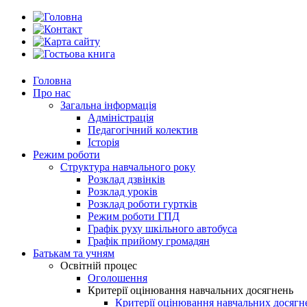
Головна
Про нас
Загальна інформація
Адміністрація
Педагогічний колектив
Історія
Режим роботи
Структура навчального року
Розклад дзвінків
Розклад уроків
Розклад роботи гуртків
Режим роботи ГПД
Графік руху шкільного автобуса
Графік прийому громадян
Батькам та учням
Освітній процес
Оголошення
Критерії оцінювання навчальних досягнень
Критерії оцінювання навчальних досяг