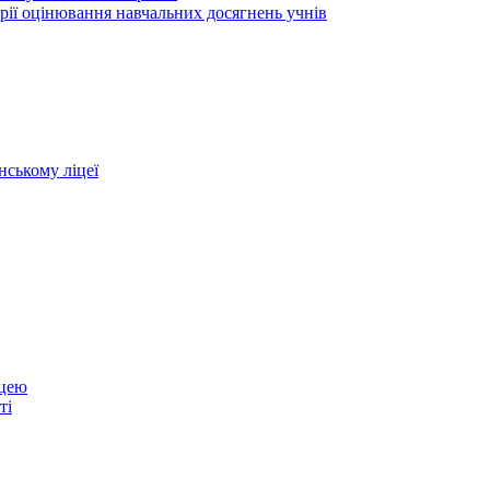
рії оцінювання навчальних досягнень учнів
нському ліцеї
іцею
ті