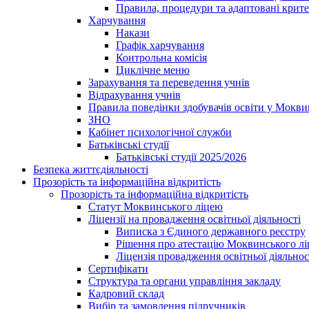
Правила, процедури та адаптовані крите
Харчування
Накази
Графік харчування
Контрольна комісія
Циклічне меню
Зарахування та переведення учнів
Відрахування учнів
Правила поведінки здобувачів освіти у Мокви
ЗНО
Кабінет психологічної служби
Батьківські студії
Батьківські студії 2025/2026
Безпека життєдіяльності
Прозорість та інформаційна відкритість
Прозорість та інформаційна відкритість
Статут Моквинського ліцею
Ліцензії на провадження освітньої діяльності
Виписка з Єдиного державного реєстру
Рішення про атестацію Моквинського л
Ліцензія провадження освітньої діяльнос
Сертифікати
Структура та органи управління закладу
Кадровий склад
Вибір та замовлення підручників