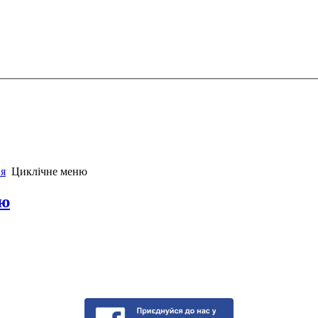
я
Циклічне меню
ню