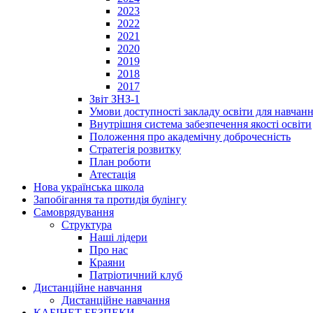
2023
2022
2021
2020
2019
2018
2017
Звіт ЗНЗ-1
Умови доступності закладу освіти для навчан
Внутрішня система забезпечення якості освіти
Положення про академічну доброчесність
Стратегія розвитку
План роботи
Атестація
Нова українська школа
Запобігання та протидія булінгу
Cамоврядування
Структура
Наші лідери
Про нас
Краяни
Патріотичний клуб
Дистанційне навчання
Дистанційне навчання
КАБІНЕТ БЕЗПЕКИ