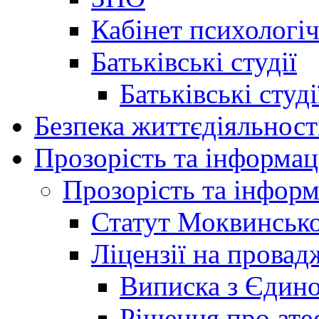
Кабінет психологі
Батьківські студії
Батьківські студ
Безпека життєдіяльност
Прозорість та інформац
Прозорість та інформ
Статут Моквинсько
Ліцензії на провад
Виписка з Єдино
Рішення про ате