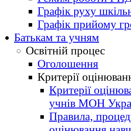
Графік руху шкіль
Графік прийому г
Батькам та учням
Освітній процес
Оголошення
Критерії оцінюван
Критерії оцінюв
учнів МОН Укра
Правила, процеду
оцінювання навч