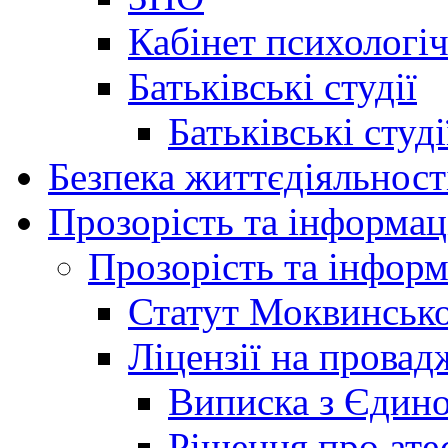
Кабінет психологі
Батьківські студії
Батьківські студ
Безпека життєдіяльност
Прозорість та інформац
Прозорість та інформ
Статут Моквинсько
Ліцензії на провад
Виписка з Єдино
Рішення про ате