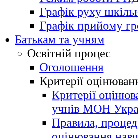
Графік руху шкіль
Графік прийому г
Батькам та учням
Освітній процес
Оголошення
Критерії оцінюван
Критерії оцінюв
учнів МОН Укра
Правила, процеду
оцінювання навч