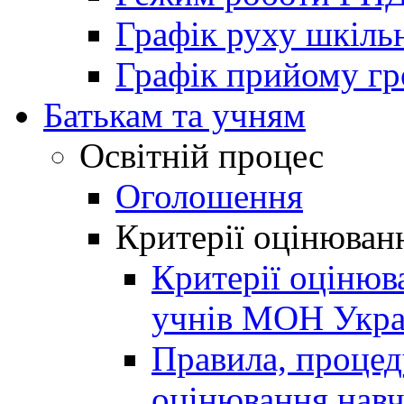
Графік руху шкіль
Графік прийому г
Батькам та учням
Освітній процес
Оголошення
Критерії оцінюван
Критерії оцінюв
учнів МОН Укра
Правила, процеду
оцінювання навч