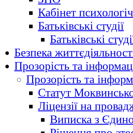
Кабінет психологі
Батьківські студії
Батьківські студ
Безпека життєдіяльност
Прозорість та інформац
Прозорість та інформ
Статут Моквинсько
Ліцензії на провад
Виписка з Єдино
Рішення про ате