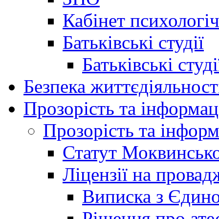
Кабінет психологі
Батьківські студії
Батьківські студ
Безпека життєдіяльност
Прозорість та інформац
Прозорість та інформ
Статут Моквинсько
Ліцензії на провад
Виписка з Єдино
Рішення про ате