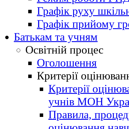
Графік руху шкіль
Графік прийому г
Батькам та учням
Освітній процес
Оголошення
Критерії оцінюван
Критерії оцінюв
учнів МОН Укра
Правила, процеду
оцінювання навч