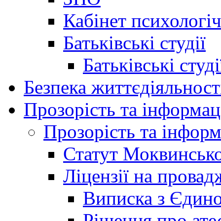
Кабінет психологі
Батьківські студії
Батьківські студ
Безпека життєдіяльност
Прозорість та інформац
Прозорість та інформ
Статут Моквинсько
Ліцензії на провад
Виписка з Єдино
Рішення про ате