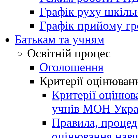
Графік руху шкіль
Графік прийому г
Батькам та учням
Освітній процес
Оголошення
Критерії оцінюван
Критерії оцінюв
учнів МОН Укра
Правила, процеду
оцінювання навч