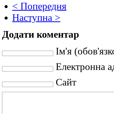
< Попередня
Наступна >
Додати коментар
Ім'я (обов'язк
Електронна ад
Сайт